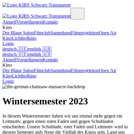
Aktuell
Vorstellungen
Kontakt
Kino
Der Blaue Salon
Filmclub
Sammlung
Filmprojektion
Open Air
Kino
Lichthofkino
Login
deutsch
🇩🇪
english
🇬🇧
deutsch
🇩🇪
english
🇬🇧
Aktuell
Vorstellungen
Kontakt
Kino
Der Blaue Salon
Filmclub
Sammlung
Filmprojektion
Open Air
Kino
Lichthofkino
Login
Wintersemester 2023
In diesem Wintersemester haben wir uns einmal mehr gegen ein
Leitmotiv, gegen einen roten Faden und gegen Schubladen
entschieden. Unsere Schublade, roter Faden und Leitmotiv wird in
diesem Semester aufs Neue die Vielfalt des Kinos sein. Lasst uns