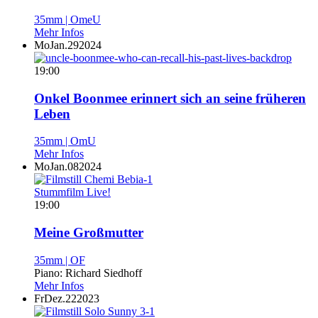
35mm | OmeU
Mehr Infos
Mo
Jan.
29
2024
19:00
Onkel Boonmee erinnert sich an seine früheren
Leben
35mm | OmU
Mehr Infos
Mo
Jan.
08
2024
Stummfilm Live!
19:00
Meine Großmutter
35mm | OF
Piano: Richard Siedhoff
Mehr Infos
Fr
Dez.
22
2023