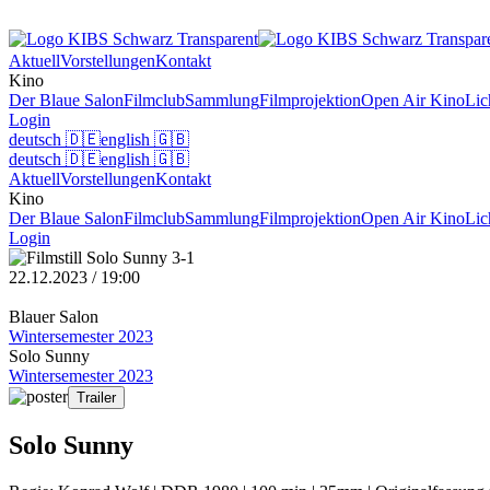
Aktuell
Vorstellungen
Kontakt
Kino
Der Blaue Salon
Filmclub
Sammlung
Filmprojektion
Open Air Kino
Lic
Login
deutsch
🇩🇪
english
🇬🇧
deutsch
🇩🇪
english
🇬🇧
Aktuell
Vorstellungen
Kontakt
Kino
Der Blaue Salon
Filmclub
Sammlung
Filmprojektion
Open Air Kino
Lic
Login
22.12.2023 / 19:00
Blauer Salon
Wintersemester 2023
Solo Sunny
Wintersemester 2023
Trailer
Solo Sunny