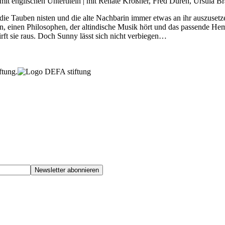
it englischen Untertiteln | mit Renate Krößner, Fred Düren, Ursula B
die Tauben nisten und die alte Nachbarin immer etwas an ihr auszusetz
en, einen Philosophen, der altindische Musik hört und das passende Hemd
irft sie raus. Doch Sunny lässt sich nicht verbiegen…
ftung.
Newsletter abonnieren