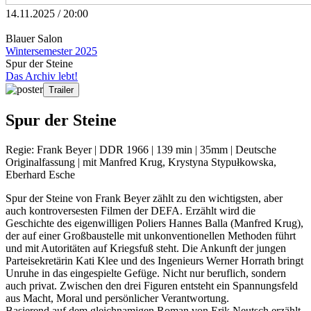
14.11.2025 / 20:00
Blauer Salon
Wintersemester 2025
Spur der Steine
Das Archiv lebt!
Trailer
Spur der Steine
Regie: Frank Beyer | DDR 1966 | 139 min | 35mm | Deutsche
Originalfassung | mit Manfred Krug, Krystyna Stypułkowska,
Eberhard Esche
Spur der Steine von Frank Beyer zählt zu den wichtigsten, aber
auch kontroversesten Filmen der DEFA. Erzählt wird die
Geschichte des eigenwilligen Poliers Hannes Balla (Manfred Krug),
der auf einer Großbaustelle mit unkonventionellen Methoden führt
und mit Autoritäten auf Kriegsfuß steht. Die Ankunft der jungen
Parteisekretärin Kati Klee und des Ingenieurs Werner Horrath bringt
Unruhe in das eingespielte Gefüge. Nicht nur beruflich, sondern
auch privat. Zwischen den drei Figuren entsteht ein Spannungsfeld
aus Macht, Moral und persönlicher Verantwortung.
Basierend auf dem gleichnamigen Roman von Erik Neutsch erzählt