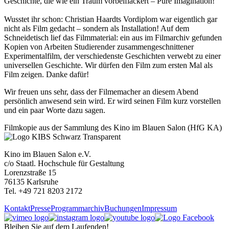
Geschichte, die wie ein Traum vorbeiflackert – Pure Imagination!
Wusstet ihr schon: Christian Haardts Vordiplom war eigentlich gar
nicht als Film gedacht – sondern als Installation! Auf dem
Schneidetisch lief das Filmmaterial: ein aus im Filmarchiv gefunden
Kopien von Arbeiten Studierender zusammengeschnittener
Experimentalfilm, der verschiedenste Geschichten verwebt zu einer
universellen Geschichte. Wir dürfen den Film zum ersten Mal als
Film zeigen. Danke dafür!
Wir freuen uns sehr, dass der Filmemacher an diesem Abend
persönlich anwesend sein wird. Er wird seinen Film kurz vorstellen
und ein paar Worte dazu sagen.
Filmkopie aus der Sammlung des Kino im Blauen Salon (HfG KA)
Kino im Blauen Salon e.V.
c/o Staatl. Hochschule für Gestaltung
Lorenzstraße 15
76135 Karlsruhe
Tel. +49 721 8203 2172
Kontakt
Presse
Programmarchiv
Buchungen
Impressum
Bleiben Sie auf dem Laufenden!