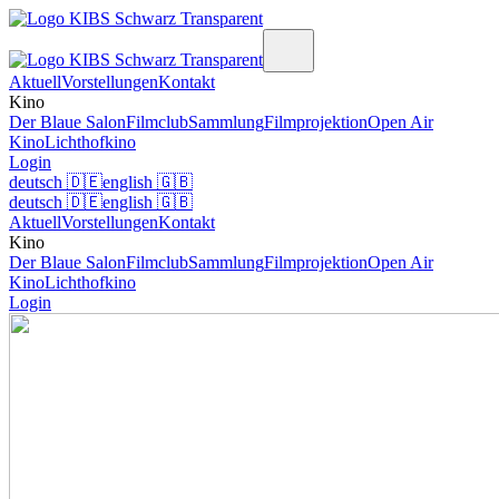
Aktuell
Vorstellungen
Kontakt
Kino
Der Blaue Salon
Filmclub
Sammlung
Filmprojektion
Open Air
Kino
Lichthofkino
Login
deutsch
🇩🇪
english
🇬🇧
deutsch
🇩🇪
english
🇬🇧
Aktuell
Vorstellungen
Kontakt
Kino
Der Blaue Salon
Filmclub
Sammlung
Filmprojektion
Open Air
Kino
Lichthofkino
Login