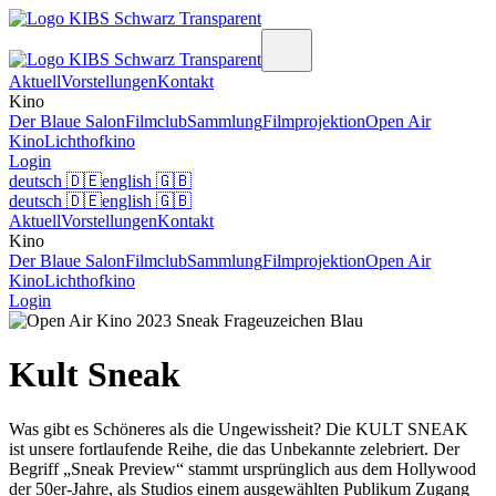
Aktuell
Vorstellungen
Kontakt
Kino
Der Blaue Salon
Filmclub
Sammlung
Filmprojektion
Open Air
Kino
Lichthofkino
Login
deutsch
🇩🇪
english
🇬🇧
deutsch
🇩🇪
english
🇬🇧
Aktuell
Vorstellungen
Kontakt
Kino
Der Blaue Salon
Filmclub
Sammlung
Filmprojektion
Open Air
Kino
Lichthofkino
Login
Kult Sneak
Was gibt es Schöneres als die Ungewissheit? Die KULT SNEAK
ist unsere fortlaufende Reihe, die das Unbekannte zelebriert. Der
Begriff „Sneak Preview“ stammt ursprünglich aus dem Hollywood
der 50er-Jahre, als Studios einem ausgewählten Publikum Zugang