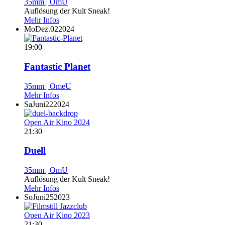
35mm | OmU
Auflösung der Kult Sneak!
Mehr Infos
Mo
Dez.
02
2024
19:00
Fantastic Planet
35mm | OmeU
Mehr Infos
Sa
Juni
22
2024
Open Air Kino 2024
21:30
Duell
35mm | OmU
Auflösung der Kult Sneak!
Mehr Infos
So
Juni
25
2023
Open Air Kino 2023
21:30