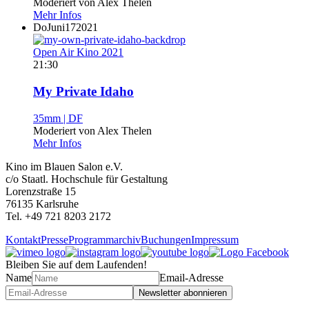
Moderiert von Alex Thelen
Mehr Infos
Do
Juni
17
2021
Open Air Kino 2021
21:30
My Private Idaho
35mm | DF
Moderiert von Alex Thelen
Mehr Infos
Kino im Blauen Salon e.V.
c/o Staatl. Hochschule für Gestaltung
Lorenzstraße 15
76135 Karlsruhe
Tel. +49 721 8203 2172
Kontakt
Presse
Programmarchiv
Buchungen
Impressum
Bleiben Sie auf dem Laufenden!
Name
Email-Adresse
Newsletter abonnieren