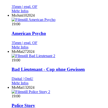
35mm | engl. OF
Mehr Infos
Mo
Juni
10
2024
19:00
American Psycho
35mm | engl. OF
Mehr Infos
Mo
Mai
27
2024
19:00
Bad Lieutenant - Cop ohne Gewissen
Digital | OmU
Mehr Infos
Mo
Mai
13
2024
19:00
Police Story