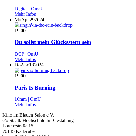
Digital | OmeU
Mehr Infos
Mo
Apr.
29
2024
19:00
Du sollst mein Glücksstern sein
DCP | OmU
Mehr Infos
Do
Apr.
18
2024
19:00
Paris Is Burning
16mm | OmU
Mehr Infos
Kino im Blauen Salon e.V.
c/o Staatl. Hochschule für Gestaltung
Lorenzstraße 15
76135 Karlsruhe