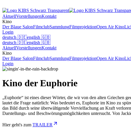
Aktuell
Vorstellungen
Kontakt
Kino
Der Blaue Salon
Filmclub
Sammlung
Filmprojektion
Open Air Kino
Lic
Login
deutsch
🇩🇪
english
🇬🇧
deutsch
🇩🇪
english
🇬🇧
Aktuell
Vorstellungen
Kontakt
Kino
Der Blaue Salon
Filmclub
Sammlung
Filmprojektion
Open Air Kino
Lic
Login
Kino der Euphorie
„Euphorie“ ist eines dieser Wörter, die wir von den alten Griechen ge
lautet die Frage natürlich: Was bedeutet es, Euphorie im Kino zu spü
das Bild durch seine überwältigende Vervielfachung an Kraft verloren
Darstellungs- und Beschwörungsmöglichkeiten untersucht. Von Jackie
Hier geht's zum
TRAILER