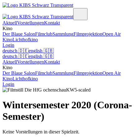
Aktuell
Vorstellungen
Kontakt
Kino
Der Blaue Salon
Filmclub
Sammlung
Filmprojektion
Open Air
Kino
Lichthofkino
Login
deutsch
🇩🇪
english
🇬🇧
deutsch
🇩🇪
english
🇬🇧
Aktuell
Vorstellungen
Kontakt
Kino
Der Blaue Salon
Filmclub
Sammlung
Filmprojektion
Open Air
Kino
Lichthofkino
Login
Wintersemester 2020 (Corona-
Semester)
Keine Vorstellungen in dieser Spielzeit.