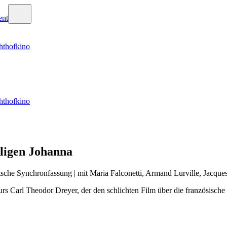
hthofkino
hthofkino
iligen Johanna
tsche Synchronfassung | mit Maria Falconetti, Armand Lurville, Jacque
rs Carl Theodor Dreyer, der den schlichten Film über die französische