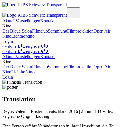
Aktuell
Vorstellungen
Kontakt
Kino
Der Blaue Salon
Filmclub
Sammlung
Filmprojektion
Open Air
Kino
Lichthofkino
Login
deutsch
🇩🇪
english
🇬🇧
deutsch
🇩🇪
english
🇬🇧
Aktuell
Vorstellungen
Kontakt
Kino
Der Blaue Salon
Filmclub
Sammlung
Filmprojektion
Open Air
Kino
Lichthofkino
Login
Translation
Regie: Valentin Pfister | Deutschland 2016 | 2 min | HD Video |
Englische Originalfassung
Eine Person erfährt Veränderungen in ihrer Umgebung, die Teil