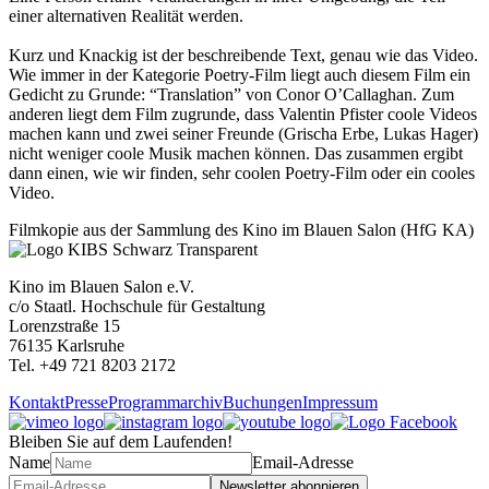
einer alternativen Realität werden.
Kurz und Knackig ist der beschreibende Text, genau wie das Video.
Wie immer in der Kategorie Poetry-Film liegt auch diesem Film ein
Gedicht zu Grunde: “Translation” von Conor O’Callaghan. Zum
anderen liegt dem Film zugrunde, dass Valentin Pfister coole Videos
machen kann und zwei seiner Freunde (Grischa Erbe, Lukas Hager)
nicht weniger coole Musik machen können. Das zusammen ergibt
dann einen, wie wir finden, sehr coolen Poetry-Film oder ein cooles
Video.
Filmkopie aus der Sammlung des Kino im Blauen Salon (HfG KA)
Kino im Blauen Salon e.V.
c/o Staatl. Hochschule für Gestaltung
Lorenzstraße 15
76135 Karlsruhe
Tel. +49 721 8203 2172
Kontakt
Presse
Programmarchiv
Buchungen
Impressum
Bleiben Sie auf dem Laufenden!
Name
Email-Adresse
Newsletter abonnieren