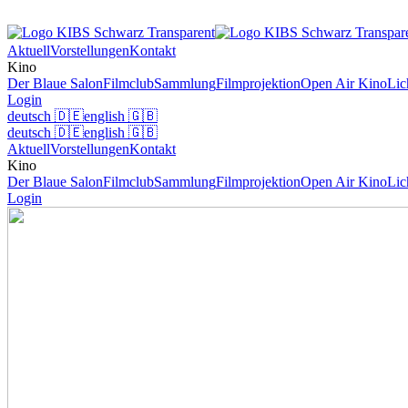
Aktuell
Vorstellungen
Kontakt
Kino
Der Blaue Salon
Filmclub
Sammlung
Filmprojektion
Open Air Kino
Lic
Login
deutsch
🇩🇪
english
🇬🇧
deutsch
🇩🇪
english
🇬🇧
Aktuell
Vorstellungen
Kontakt
Kino
Der Blaue Salon
Filmclub
Sammlung
Filmprojektion
Open Air Kino
Lic
Login