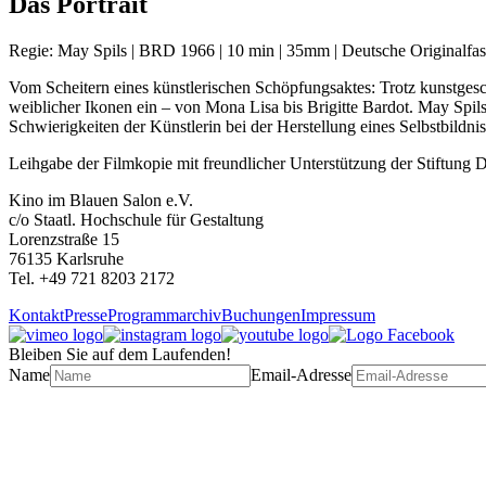
Das Portrait
Regie: May Spils | BRD 1966 | 10 min | 35mm | Deutsche Originalfas
Vom Scheitern eines künstlerischen Schöpfungsaktes: Trotz kunstgeschic
weiblicher Ikonen ein – von Mona Lisa bis Brigitte Bardot. May Spils i
Schwierigkeiten der Künstlerin bei der Herstellung eines Selbstbild
Leihgabe der Filmkopie mit freundlicher Unterstützung der Stiftung
Kino im Blauen Salon e.V.
c/o Staatl. Hochschule für Gestaltung
Lorenzstraße 15
76135 Karlsruhe
Tel. +49 721 8203 2172
Kontakt
Presse
Programmarchiv
Buchungen
Impressum
Bleiben Sie auf dem Laufenden!
Name
Email-Adresse