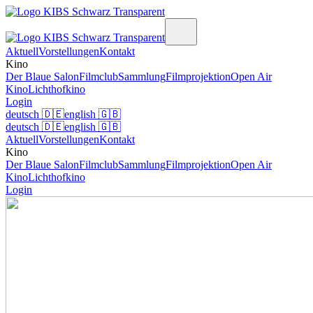
Aktuell
Vorstellungen
Kontakt
Kino
Der Blaue Salon
Filmclub
Sammlung
Filmprojektion
Open Air
Kino
Lichthofkino
Login
deutsch
🇩🇪
english
🇬🇧
deutsch
🇩🇪
english
🇬🇧
Aktuell
Vorstellungen
Kontakt
Kino
Der Blaue Salon
Filmclub
Sammlung
Filmprojektion
Open Air
Kino
Lichthofkino
Login