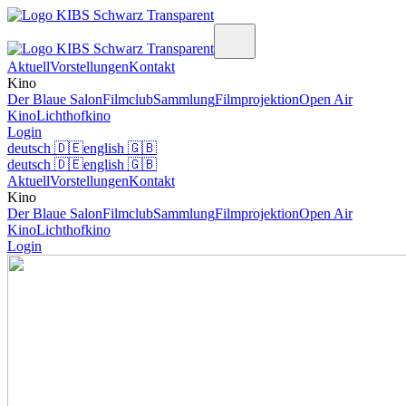
Aktuell
Vorstellungen
Kontakt
Kino
Der Blaue Salon
Filmclub
Sammlung
Filmprojektion
Open Air
Kino
Lichthofkino
Login
deutsch
🇩🇪
english
🇬🇧
deutsch
🇩🇪
english
🇬🇧
Aktuell
Vorstellungen
Kontakt
Kino
Der Blaue Salon
Filmclub
Sammlung
Filmprojektion
Open Air
Kino
Lichthofkino
Login