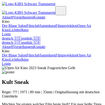
Aktuell
Vorstellungen
Kontakt
Kino
Der Blaue Salon
Filmclub
Sammlung
Filmprojektion
Open Air
Kino
Lichthofkino
Login
deutsch
🇩🇪
english
🇬🇧
deutsch
🇩🇪
english
🇬🇧
Aktuell
Vorstellungen
Kontakt
Kino
Der Blaue Salon
Filmclub
Sammlung
Filmprojektion
Open Air
Kino
Lichthofkino
Login
Kult Sneak
Regie: ??? | 1971 | 89 min | 35mm | Originalfassung mit deutschen
Untertiteln
Möchten Sie erraten welcher Film heute läuft? Ein paar heiße Tipps