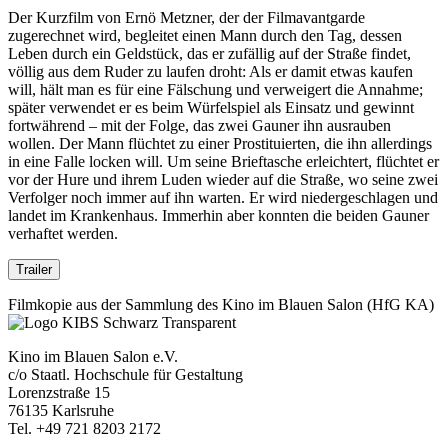
Der Kurzfilm von Ernö Metzner, der der Filmavantgarde
zugerechnet wird, begleitet einen Mann durch den Tag, dessen
Leben durch ein Geldstück, das er zufällig auf der Straße findet,
völlig aus dem Ruder zu laufen droht: Als er damit etwas kaufen
will, hält man es für eine Fälschung und verweigert die Annahme;
später verwendet er es beim Würfelspiel als Einsatz und gewinnt
fortwährend – mit der Folge, das zwei Gauner ihn ausrauben
wollen. Der Mann flüchtet zu einer Prostituierten, die ihn allerdings
in eine Falle locken will. Um seine Brieftasche erleichtert, flüchtet er
vor der Hure und ihrem Luden wieder auf die Straße, wo seine zwei
Verfolger noch immer auf ihn warten. Er wird niedergeschlagen und
landet im Krankenhaus. Immerhin aber konnten die beiden Gauner
verhaftet werden.
Trailer
Filmkopie aus der Sammlung des Kino im Blauen Salon (HfG KA)
Kino im Blauen Salon e.V.
c/o Staatl. Hochschule für Gestaltung
Lorenzstraße 15
76135 Karlsruhe
Tel. +49 721 8203 2172