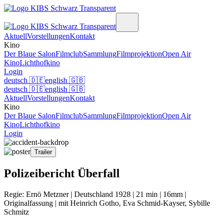
Aktuell
Vorstellungen
Kontakt
Kino
Der Blaue Salon
Filmclub
Sammlung
Filmprojektion
Open Air
Kino
Lichthofkino
Login
deutsch
🇩🇪
english
🇬🇧
deutsch
🇩🇪
english
🇬🇧
Aktuell
Vorstellungen
Kontakt
Kino
Der Blaue Salon
Filmclub
Sammlung
Filmprojektion
Open Air
Kino
Lichthofkino
Login
Trailer
Polizeibericht Überfall
Regie: Ernö Metzner | Deutschland 1928 | 21 min | 16mm |
Originalfassung | mit Heinrich Gotho, Eva Schmid-Kayser, Sybille
Schmitz