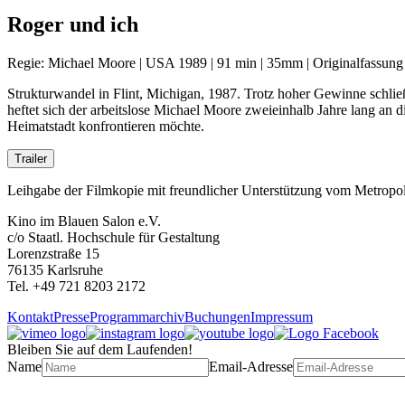
Roger und ich
Regie: Michael Moore | USA 1989 | 91 min | 35mm | Originalfassung
Strukturwandel in Flint, Michigan, 1987. Trotz hoher Gewinne schließ
heftet sich der arbeitslose Michael Moore zweieinhalb Jahre lang an
Heimatstadt konfrontieren möchte.
Trailer
Leihgabe der Filmkopie mit freundlicher Unterstützung vom Metrop
Kino im Blauen Salon e.V.
c/o Staatl. Hochschule für Gestaltung
Lorenzstraße 15
76135 Karlsruhe
Tel. +49 721 8203 2172
Kontakt
Presse
Programmarchiv
Buchungen
Impressum
Bleiben Sie auf dem Laufenden!
Name
Email-Adresse