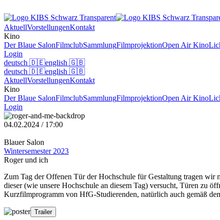
Aktuell
Vorstellungen
Kontakt
Kino
Der Blaue Salon
Filmclub
Sammlung
Filmprojektion
Open Air Kino
Lic
Login
deutsch
🇩🇪
english
🇬🇧
deutsch
🇩🇪
english
🇬🇧
Aktuell
Vorstellungen
Kontakt
Kino
Der Blaue Salon
Filmclub
Sammlung
Filmprojektion
Open Air Kino
Lic
Login
04.02.2024 / 17:00
Blauer Salon
Wintersemester 2023
Roger und ich
Zum Tag der Offenen Tür der Hochschule für Gestaltung tragen wir na
dieser (wie unsere Hochschule an diesem Tag) versucht, Türen zu öffn
Kurzfilmprogramm von HfG-Studierenden, natürlich auch gemäß dem O
Trailer