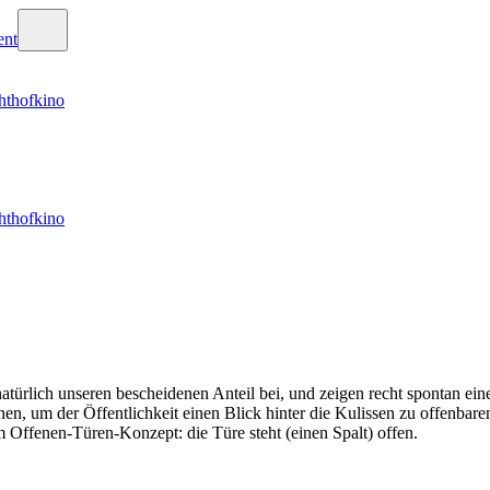
hthofkino
hthofkino
türlich unseren bescheidenen Anteil bei, und zeigen recht spontan ei
en, um der Öffentlichkeit einen Blick hinter die Kulissen zu offenbare
ffenen-Türen-Konzept: die Türe steht (einen Spalt) offen.