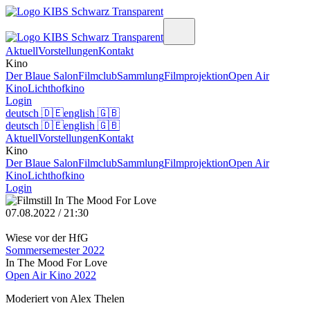
Aktuell
Vorstellungen
Kontakt
Kino
Der Blaue Salon
Filmclub
Sammlung
Filmprojektion
Open Air
Kino
Lichthofkino
Login
deutsch
🇩🇪
english
🇬🇧
deutsch
🇩🇪
english
🇬🇧
Aktuell
Vorstellungen
Kontakt
Kino
Der Blaue Salon
Filmclub
Sammlung
Filmprojektion
Open Air
Kino
Lichthofkino
Login
07.08.2022 / 21:30
Wiese vor der HfG
Sommersemester 2022
In The Mood For Love
Open Air Kino 2022
Moderiert von Alex Thelen