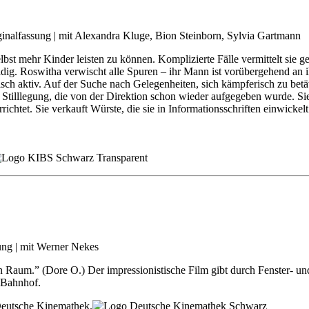
inalfassung | mit Alexandra Kluge, Bion Steinborn, Sylvia Gartmann
elbst mehr Kinder leisten zu können. Komplizierte Fälle vermittelt sie
ldig. Roswitha verwischt alle Spuren – ihr Mann ist vorübergehend an
isch aktiv. Auf der Suche nach Gelegenheiten, sich kämpferisch zu betät
Stilllegung, die von der Direktion schon wieder aufgegeben wurde. Sie
ichtet. Sie verkauft Würste, die sie in Informationsschriften einwickelt
ung | mit Werner Nekes
n Raum.” (Dore O.) Der impressionistische Film gibt durch Fenster- u
r Bahnhof.
 Deutsche Kinemathek.