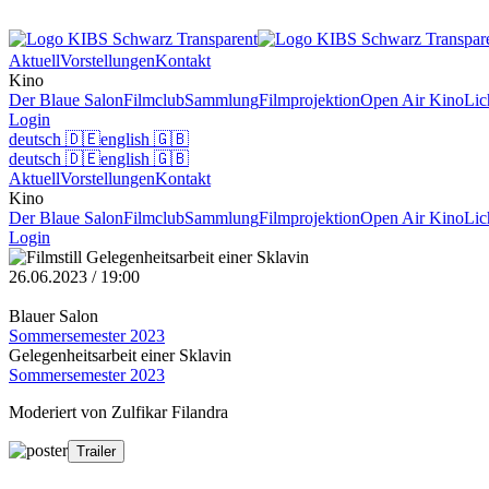
Aktuell
Vorstellungen
Kontakt
Kino
Der Blaue Salon
Filmclub
Sammlung
Filmprojektion
Open Air Kino
Lic
Login
deutsch
🇩🇪
english
🇬🇧
deutsch
🇩🇪
english
🇬🇧
Aktuell
Vorstellungen
Kontakt
Kino
Der Blaue Salon
Filmclub
Sammlung
Filmprojektion
Open Air Kino
Lic
Login
26.06.2023 / 19:00
Blauer Salon
Sommersemester 2023
Gelegenheitsarbeit einer Sklavin
Sommersemester 2023
Moderiert von Zulfikar Filandra
Trailer