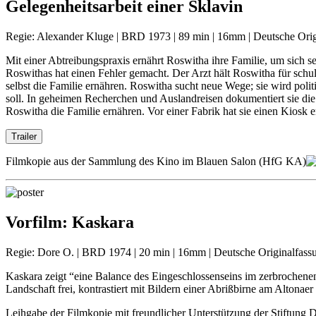
Gelegenheitsarbeit einer Sklavin
Regie: Alexander Kluge | BRD 1973 | 89 min | 16mm | Deutsche Orig
Mit einer Abtreibungspraxis ernährt Roswitha ihre Familie, um sich s
Roswithas hat einen Fehler gemacht. Der Arzt hält Roswitha für schu
selbst die Familie ernähren. Roswitha sucht neue Wege; sie wird polit
soll. In geheimen Recherchen und Auslandreisen dokumentiert sie die 
Roswitha die Familie ernähren. Vor einer Fabrik hat sie einen Kiosk err
Trailer
Filmkopie aus der Sammlung des Kino im Blauen Salon (HfG KA)
Vorfilm:
Kaskara
Regie: Dore O. | BRD 1974 | 20 min | 16mm | Deutsche Originalfass
Kaskara zeigt “eine Balance des Eingeschlossenseins im zerbrochene
Landschaft frei, kontrastiert mit Bildern einer Abrißbirne am Altonae
Leihgabe der Filmkopie mit freundlicher Unterstützung der Stiftung