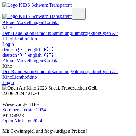
Aktuell
Vorstellungen
Kontakt
Kino
Der Blaue Salon
Filmclub
Sammlung
Filmprojektion
Open Air
Kino
Lichthofkino
Login
deutsch
🇩🇪
english
🇬🇧
deutsch
🇩🇪
english
🇬🇧
Aktuell
Vorstellungen
Kontakt
Kino
Der Blaue Salon
Filmclub
Sammlung
Filmprojektion
Open Air
Kino
Lichthofkino
Login
22.06.2024 / 21:30
Wiese vor der HfG
Sommersemester 2024
Kult Sneak
Open Air Kino 2024
Mit Gewinnspiel und fragwürdigen Preisen!