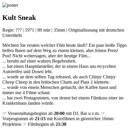
Kult Sneak
Regie: ??? | 1971 | 89 min | 35mm | Originalfassung mit deutschen
Untertiteln
Möchten Sie erraten welcher Film heute läuft? Ein paar heiße Tipps
helfen Ihnen auf dem Weg zu einem kleinen, aber feinen Preis!
Psst! Nicht weitersagen, aber der heutige Film...
... beruht auf einer wahren Begebenheit.
... hat einen Hauptdarsteller, der in einem Haus aus recycelten
Autoreifen und Dosen lebt.
... wurde an dem selben Tag released, als auch Chirpy Chirpy
Cheep Cheep in den britischen Charts auf Platz 1 kletterte.
... wurde von einem Menschen gemacht, der Kaffee hasst und
immer nur 4 Filme schaut.
... hat zwei Protagonisten, von denen bei einem Filmkuss einer im
Krankenhaus landen würde.
☞ Veranstaltungsbeginn ab
20:00
mit DJ, Bar u.v.m. ☞
Vorprogramm ab
21:15
mit Kurzfilmen in glorreicher 16mm
Projektion ☞ Filmbeginn ab
21:30