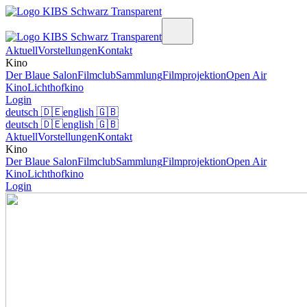
Aktuell
Vorstellungen
Kontakt
Kino
Der Blaue Salon
Filmclub
Sammlung
Filmprojektion
Open Air
Kino
Lichthofkino
Login
deutsch
🇩🇪
english
🇬🇧
deutsch
🇩🇪
english
🇬🇧
Aktuell
Vorstellungen
Kontakt
Kino
Der Blaue Salon
Filmclub
Sammlung
Filmprojektion
Open Air
Kino
Lichthofkino
Login