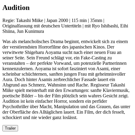
Audition
Regie: Takashi Miike | Japan 2000 | 115 min | 35mm |
Originalfassung mit deutschen Untertiteln | mit Ryo Ishibashi, Eihi
Shiina, Jun Kunimura
Was als melancholisches Drama beginnt, entwickelt sich zu einem
der verstörendsten Horrorfilme des japanischen Kinos. Der
verwitwete Shigeharu Aoyama sucht nach einer neuen Frau an
seiner Seite. Sein Freund schlägt vor, ein Fake-Casting zu
veranstalten – der perfekte Vorwand, um potenzielle Partnerinnen
kennenzulernen. Aoyama ist sofort fasziniert von Asami, einer
scheinbar schüchternen, sanften jungen Frau mit geheimnisvoller
Aura. Doch hinter Asamis zerbrechlicher Fassade lauert ein
Abgrund aus Schmerz, Wahnsinn und Rache. Regisseur Takashi
Miike spielt meisterhaft mit den Erwartungen: sanfte Klaviermusik,
poetische Bilder – bis der Film plötzlich sein wahres Gesicht zeigt.
Audition ist kein einfacher Horror, sondern ein perfider
Psychothriller über Macht, Manipulation und das Grauen, das unter
der Oberfläche des Alltäglichen lauert. Ein Film, der dich fesselt,
schockiert und nie wieder ganz loslässt.
Trailer