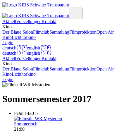
Aktuell
Vorstellungen
Kontakt
Kino
Der Blaue Salon
Filmclub
Sammlung
Filmprojektion
Open Air
Kino
Lichthofkino
Login
deutsch
🇩🇪
english
🇬🇧
deutsch
🇩🇪
english
🇬🇧
Aktuell
Vorstellungen
Kontakt
Kino
Der Blaue Salon
Filmclub
Sammlung
Filmprojektion
Open Air
Kino
Lichthofkino
Login
Sommersemester 2017
Fr
Juli
14
2017
Sommerloch
21:00