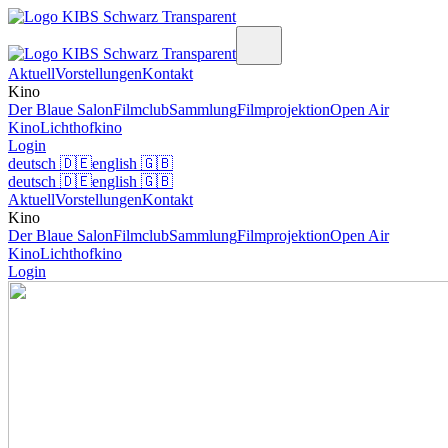
Aktuell
Vorstellungen
Kontakt
Kino
Der Blaue Salon
Filmclub
Sammlung
Filmprojektion
Open Air
Kino
Lichthofkino
Login
deutsch
🇩🇪
english
🇬🇧
deutsch
🇩🇪
english
🇬🇧
Aktuell
Vorstellungen
Kontakt
Kino
Der Blaue Salon
Filmclub
Sammlung
Filmprojektion
Open Air
Kino
Lichthofkino
Login