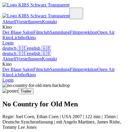
Aktuell
Vorstellungen
Kontakt
Kino
Der Blaue Salon
Filmclub
Sammlung
Filmprojektion
Open Air
Kino
Lichthofkino
Login
deutsch
🇩🇪
english
🇬🇧
deutsch
🇩🇪
english
🇬🇧
Aktuell
Vorstellungen
Kontakt
Kino
Der Blaue Salon
Filmclub
Sammlung
Filmprojektion
Open Air
Kino
Lichthofkino
Login
Trailer
No Country for Old Men
Regie: Joel Coen, Ethan Coen | USA 2007 | 122 min | 35mm |
Deutsche Synchronfassung | mit Angelo Martinez, James Rishe,
Tommy Lee Jones