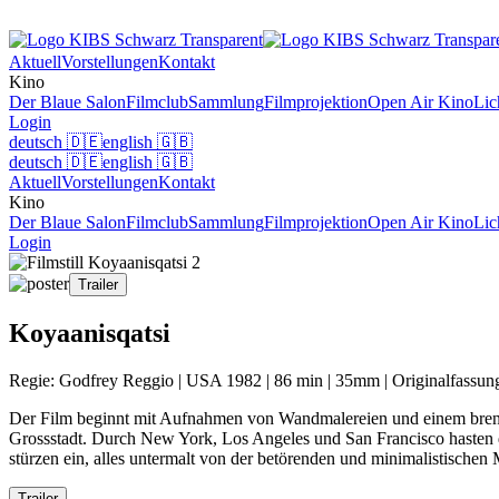
Aktuell
Vorstellungen
Kontakt
Kino
Der Blaue Salon
Filmclub
Sammlung
Filmprojektion
Open Air Kino
Lic
Login
deutsch
🇩🇪
english
🇬🇧
deutsch
🇩🇪
english
🇬🇧
Aktuell
Vorstellungen
Kontakt
Kino
Der Blaue Salon
Filmclub
Sammlung
Filmprojektion
Open Air Kino
Lic
Login
Trailer
Koyaanisqatsi
Regie: Godfrey Reggio | USA 1982 | 86 min | 35mm | Originalfassun
Der Film beginnt mit Aufnahmen von Wandmalereien und einem brenne
Grossstadt. Durch New York, Los Angeles und San Francisco hasten 
stürzen ein, alles untermalt von der betörenden und minimalistischen 
Trailer