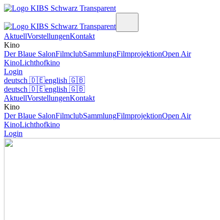
Aktuell
Vorstellungen
Kontakt
Kino
Der Blaue Salon
Filmclub
Sammlung
Filmprojektion
Open Air
Kino
Lichthofkino
Login
deutsch
🇩🇪
english
🇬🇧
deutsch
🇩🇪
english
🇬🇧
Aktuell
Vorstellungen
Kontakt
Kino
Der Blaue Salon
Filmclub
Sammlung
Filmprojektion
Open Air
Kino
Lichthofkino
Login