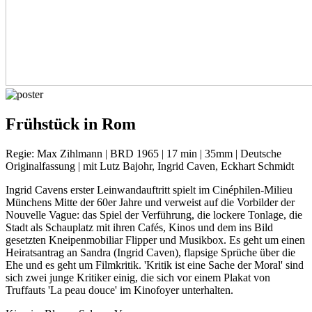
Frühstück in Rom
Regie: Max Zihlmann | BRD 1965 | 17 min | 35mm | Deutsche
Originalfassung | mit Lutz Bajohr, Ingrid Caven, Eckhart Schmidt
Ingrid Cavens erster Lein­wand­auf­tritt spielt im Ciné­philen-Milieu
Münchens Mitte der 60er Jahre und verweist auf die Vorbilder der
Nouvelle Vague: das Spiel der Verfüh­rung, die lockere Tonlage, die
Stadt als Schau­platz mit ihren Cafés, Kinos und dem ins Bild
gesetzten Knei­pen­mo­bi­liar Flipper und Musikbox. Es geht um einen
Heirats­an­trag an Sandra (Ingrid Caven), flapsige Sprüche über die
Ehe und es geht um Film­kritik. 'Kritik ist eine Sache der Moral' sind
sich zwei junge Kritiker einig, die sich vor einem Plakat von
Truffauts 'La peau douce' im Kinofoyer unter­halten.