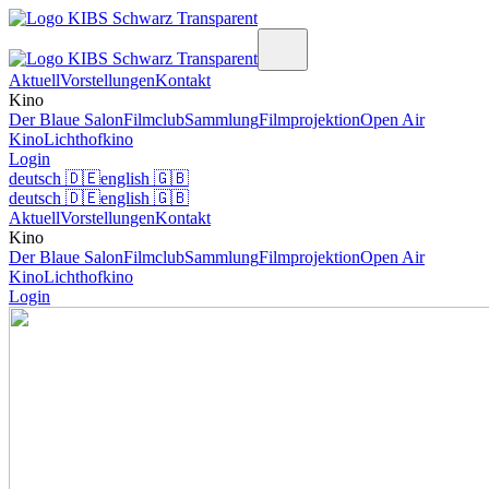
Aktuell
Vorstellungen
Kontakt
Kino
Der Blaue Salon
Filmclub
Sammlung
Filmprojektion
Open Air
Kino
Lichthofkino
Login
deutsch
🇩🇪
english
🇬🇧
deutsch
🇩🇪
english
🇬🇧
Aktuell
Vorstellungen
Kontakt
Kino
Der Blaue Salon
Filmclub
Sammlung
Filmprojektion
Open Air
Kino
Lichthofkino
Login