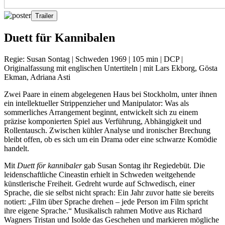
Trailer
Duett für Kannibalen
Regie: Susan Sontag | Schweden 1969 | 105 min | DCP |
Originalfassung mit englischen Untertiteln | mit Lars Ekborg, Gösta
Ekman, Adriana Asti
Zwei Paare in einem abgelegenen Haus bei Stockholm, unter ihnen
ein intellektueller Strippenzieher und Manipulator: Was als
sommerliches Arrangement beginnt, entwickelt sich zu einem
präzise komponierten Spiel aus Verführung, Abhängigkeit und
Rollentausch. Zwischen kühler Analyse und ironischer Brechung
bleibt offen, ob es sich um ein Drama oder eine schwarze Komödie
handelt.
Mit
Duett för kannibaler
gab Susan Sontag ihr Regiedebüt. Die
leidenschaftliche Cineastin erhielt in Schweden weitgehende
künstlerische Freiheit. Gedreht wurde auf Schwedisch, einer
Sprache, die sie selbst nicht sprach: Ein Jahr zuvor hatte sie bereits
notiert: „Film über Sprache drehen – jede Person im Film spricht
ihre eigene Sprache.“ Musikalisch rahmen Motive aus Richard
Wagners Tristan und Isolde das Geschehen und markieren mögliche