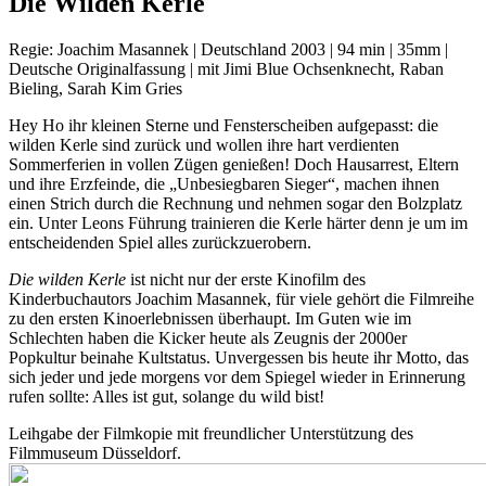
Die Wilden Kerle
Regie: Joachim Masannek | Deutschland 2003 | 94 min | 35mm |
Deutsche Originalfassung | mit Jimi Blue Ochsenknecht, Raban
Bieling, Sarah Kim Gries
Hey Ho ihr kleinen Sterne und Fensterscheiben aufgepasst: die
wilden Kerle sind zurück und wollen ihre hart verdienten
Sommerferien in vollen Zügen genießen! Doch Hausarrest, Eltern
und ihre Erzfeinde, die „Unbesiegbaren Sieger“, machen ihnen
einen Strich durch die Rechnung und nehmen sogar den Bolzplatz
ein. Unter Leons Führung trainieren die Kerle härter denn je um im
entscheidenden Spiel alles zurückzuerobern.
Die wilden Kerle
ist nicht nur der erste Kinofilm des
Kinderbuchautors Joachim Masannek, für viele gehört die Filmreihe
zu den ersten Kinoerlebnissen überhaupt. Im Guten wie im
Schlechten haben die Kicker heute als Zeugnis der 2000er
Popkultur beinahe Kultstatus. Unvergessen bis heute ihr Motto, das
sich jeder und jede morgens vor dem Spiegel wieder in Erinnerung
rufen sollte: Alles ist gut, solange du wild bist!
Leihgabe der Filmkopie mit freundlicher Unterstützung des
Filmmuseum Düsseldorf.