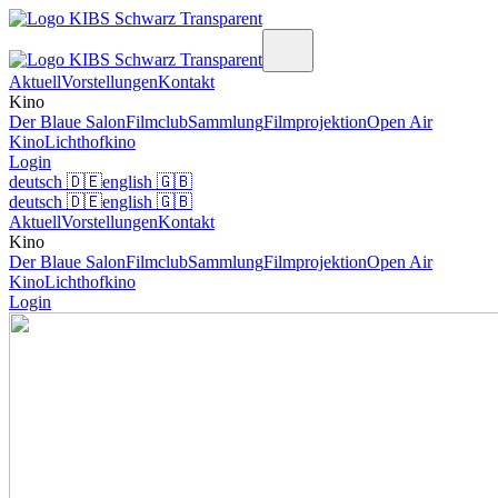
Aktuell
Vorstellungen
Kontakt
Kino
Der Blaue Salon
Filmclub
Sammlung
Filmprojektion
Open Air
Kino
Lichthofkino
Login
deutsch
🇩🇪
english
🇬🇧
deutsch
🇩🇪
english
🇬🇧
Aktuell
Vorstellungen
Kontakt
Kino
Der Blaue Salon
Filmclub
Sammlung
Filmprojektion
Open Air
Kino
Lichthofkino
Login