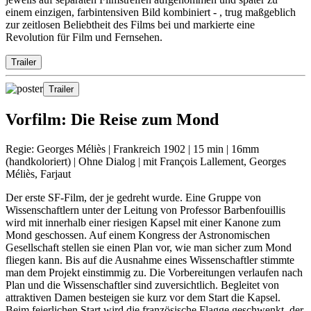
einem einzigen, farbintensiven Bild kombiniert - , trug maßgeblich
zur zeitlosen Beliebtheit des Films bei und markierte eine
Revolution für Film und Fernsehen.
Trailer
Trailer
Vorfilm:
Die Reise zum Mond
Regie: Georges Méliès | Frankreich 1902 | 15 min | 16mm
(handkoloriert) | Ohne Dialog | mit François Lallement, Georges
Méliès, Farjaut
Der erste SF-Film, der je gedreht wurde. Eine Gruppe von
Wissenschaftlern unter der Leitung von Professor Barbenfouillis
wird mit innerhalb einer riesigen Kapsel mit einer Kanone zum
Mond geschossen. Auf einem Kongress der Astronomischen
Gesellschaft stellen sie einen Plan vor, wie man sicher zum Mond
fliegen kann. Bis auf die Ausnahme eines Wissenschaftler stimmte
man dem Projekt einstimmig zu. Die Vorbereitungen verlaufen nach
Plan und die Wissenschaftler sind zuversichtlich. Begleitet von
attraktiven Damen besteigen sie kurz vor dem Start die Kapsel.
Beim feierlichen Start wird die französische Flagge geschwenkt, der