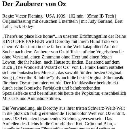
Der Zauberer von Oz
Regie: Victor Fleming | USA 1939 | 102 min | 35mm IB Tech |
Originalfassung mit deutschen Untertiteln | mit Judy Garland, Bert
Lahr, Jack Haley
„There's no place like home“...in unserem Eröffnungsfilm der Reihe
KINO DER FARBEN wird Dorothy mit ihrem Hund Toto von
einem Wirbelsturm in eine farbenfrohe Welt katapultiert Auf der
Suche nach dem Zauberer von Oz trifft sie auf eine Vogelscheuche
ohne Verstand, einen Zinnmann ohne Herz und einen feigen
Löwen, die ihr helfen, nach Hause zu finden. Basierend auf dem
Buch „The Wonderful Wizard of Oz“ von L. Frank Baum entfaltet
sich ein fantastisches Musical, das sowohl für den besten Original-
Song („Over the Rainbow“) als auch die beste Original-Filmmusik
für einen Oscar nominiert wurde. Der Kultklassiker beeindruckt
durch seine ikonische Farbigkeit und bahnbrechenden
Spezialeffekte und beeinflusst bis heute die Popkultur, einschließlich
Musicals und Animationsfilmen.
Die Verwandlung, als Dorothy aus ihrer tristen Schwarz-Weiß-Welt
in die plötzlich farbig erstrahlende Technicolor-Welt von Oz eintritt,
muss 1939 ein atemberaubendes Erlebnis gewesen sein. Das
Aufteilen des Lichts in die Grundfarben Rot, Grün und Blau, -
jeweils auf separaten Filmstreifen aufgenommen und später zu