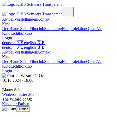
Aktuell
Vorstellungen
Kontakt
Kino
Der Blaue Salon
Filmclub
Sammlung
Filmprojektion
Open Air
Kino
Lichthofkino
Login
deutsch
🇩🇪
english
🇬🇧
deutsch
🇩🇪
english
🇬🇧
Aktuell
Vorstellungen
Kontakt
Kino
Der Blaue Salon
Filmclub
Sammlung
Filmprojektion
Open Air
Kino
Lichthofkino
Login
10.10.2024 / 19:00
Blauer Salon
Wintersemester 2024
The Wizard of Oz
Kino der Farben
Trailer