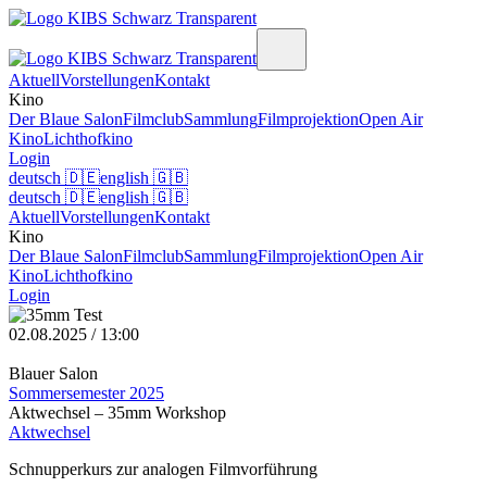
Aktuell
Vorstellungen
Kontakt
Kino
Der Blaue Salon
Filmclub
Sammlung
Filmprojektion
Open Air
Kino
Lichthofkino
Login
deutsch
🇩🇪
english
🇬🇧
deutsch
🇩🇪
english
🇬🇧
Aktuell
Vorstellungen
Kontakt
Kino
Der Blaue Salon
Filmclub
Sammlung
Filmprojektion
Open Air
Kino
Lichthofkino
Login
02.08.2025 / 13:00
Blauer Salon
Sommersemester 2025
Aktwechsel – 35mm Workshop
Aktwechsel
Schnupperkurs zur analogen Filmvorführung