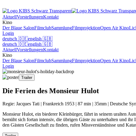
Aktuell
Vorstellungen
Kontakt
Kino
Der Blaue Salon
Filmclub
Sammlung
Filmprojektion
Open Air Kino
Lic
Login
deutsch
🇩🇪
english
🇬🇧
deutsch
🇩🇪
english
🇬🇧
Aktuell
Vorstellungen
Kontakt
Kino
Der Blaue Salon
Filmclub
Sammlung
Filmprojektion
Open Air Kino
Lic
Login
Trailer
Die Ferien des Monsieur Hulot
Regie: Jacques Tati | Frankreich 1953 | 87 min | 35mm | Deutsche Syn
Monsieur Hulot, ein biederer Kleinbürger, fährt in seinem uralten Au
bemüht sich fortan intensiv, die übrigen Gäste zu unterhalten und ih
den Gästen Gesellschaft zu finden, rufen Missverständnisse und Kata
Trailer